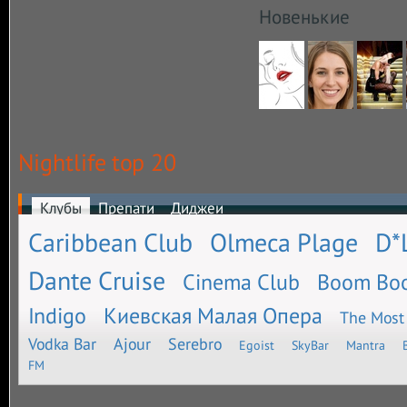
Новенькие
Nightlife top 20
Клубы
Препати
Диджеи
Caribbean Club
Olmeca Plage
D*
Dante Cruise
Cinema Club
Boom Bo
Indigo
Киевская Малая Опера
The Most
Vodka Bar
Ajour
Serebro
Egoist
SkyBar
Mantra
FM