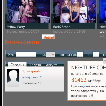
Yellow Party
Back2School
Midn
Indigo, пятница, 04/09
Indigo, суббота, 29/08
Lee 
Indi
Войти
Коммъюнити
Имя:
пол:
возраст от:
до:
г
Сегодня
Неделя
Август
NIGHTLIFE CO
Популярный
на сегодня объединяет
serinajohnson22
81462
клаббера.
Просмотры: 18
Присоединившись к нам
тобой откроется уйма
возможностей!