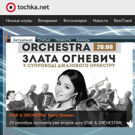
Ночные клубы
Вечеринки
Фотогалерея
Новости
BestTrack
Актуально
Статьи
Новости
Анонсы
STAR & ORCHESTRA: Злата Огневич
29 сентября состоится уже второе шоу STAR & ORCHESTRA!