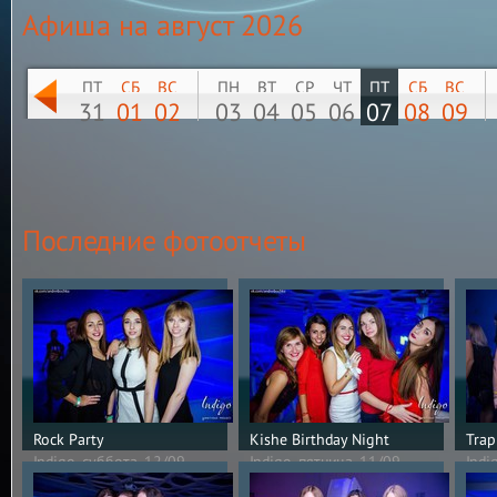
Афиша на
август 2026
ПТ
СБ
ВС
ПН
ВТ
СР
ЧТ
ПТ
СБ
ВС
31
01
02
03
04
05
06
07
08
09
Последние фотоотчеты
Rock Party
Kishe Birthday Night
Trap
Indigo, суббота, 12/09
Indigo, пятница, 11/09
Indi