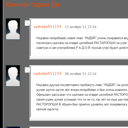
Комментарии (
6
)
vadimka951159
22 октября '15, 23:36
Недавно попробывал новое пиво " РАДОЙ ",очень понравился вку
посмотрел,сделано на отваре целебной РАСТАРОПШИ на утро 
советую и сам употребляю) Р А Д О Й -пускай утро будет дейс
vadimka951159
08 октября '15, 22:16
Недавно друзья посоветовали пробануть пиво " РАДОЙ " на ц
думал шутки шутят, вот вчера попробовал и был очень доволен, 
Официант рассказал что сделано на отваре целебной РАСТОРО
своим ушам, думал услышал что то не то, так нет он еще раз п
РАСТОРОПШИ В общем был приятно удивлен, все понравилась и
прочая гадость)