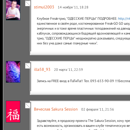
stimul2003
14 ноября '11, 18:28
Клубное Freak-трио, "ОДЕССКИЕ ПЕРЦЫ" ПОДРОБНЕЕ:
http://
единственное в своём роде, костюмированное Freak-GO GO шоу
энергичных и в тоже время пластичных телодвижений на двена
каблуках, сопровождающихся бодрящей вдохновляющей и каме
трио, "ОДЕССКИЕ ПЕРЦЫ" неоднократно доказывало, следующее: 
них без ума даже самые гламурные чики".
illa58_93
20 марта '11, 22:59
Запись на FREE-вход в ПаТиПа!! Тел. 093-653-90-09 !!!Бесспла
Вячеслав Sakura Session
02 февраля '11, 21:56
Здравствуйте, я продюсер проекта The Sakura Session, хочу пре
есть возможность, организовать в вашем клубе тематическую ве