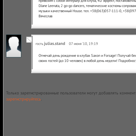
привозим с собой интерьер для клуба, 4D эффект, постановочны
DJane Leenata, 2 go-go dancers, тематические костюмы сопрова
музыки качественный House. тел. +38(063)057-111-0, +38(09
Вячеслав
julias.stand
гость
07 июня '10, 19:19
Отмечай день рождение в клубах Saxon и Forsage! Получай бес
своих гостей (до 10 человек) в любой день недели! Подробно
Только зарегистрированные пользователи могут добавлять коммент
зарегистрируйтесь
.