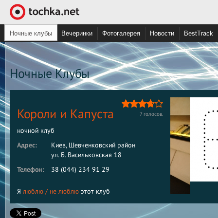
Ночные клубы
Вечеринки
Фотогалерея
Новости
BestTrack
Ночные Клубы
Короли и Капуста
7
голосов.
ночной клуб
Адрес:
Киев, Шевченковский район
ул. Б. Васильковская 18
Телефон:
38 (044) 234 91 29
Я
люблю
/
не люблю
этот клуб