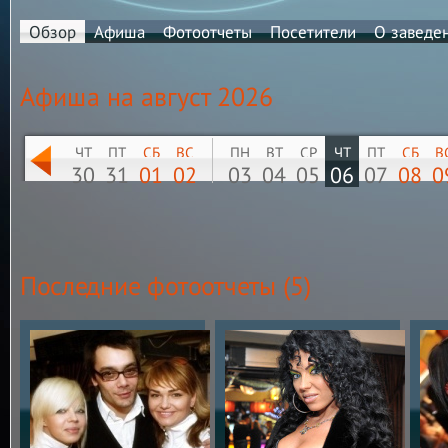
Обзор
Афиша
Фотоотчеты
Посетители
О заведе
Афиша на
август 2026
ЧТ
ПТ
СБ
ВС
ПН
ВТ
СР
ЧТ
ПТ
СБ
В
30
31
01
02
03
04
05
06
07
08
0
Последние фотоотчеты (5)