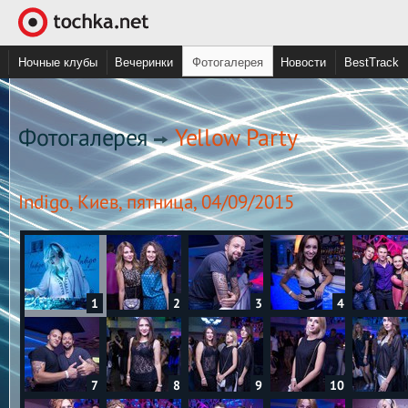
Ночные клубы
Вечеринки
Фотогалерея
Новости
BestTrack
Фотогалерея
Yellow Party
Indigo, Киев, пятница, 04/09/2015
1
2
3
4
7
8
9
10