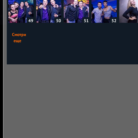
49
50
51
52
Смотри
еще