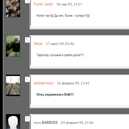
Funki Janki
06 мая '09, 14:27
Ничё так!))) Да нет, Толик - супер!!!)))
Vetal
27 марта '09, 03:46
Tapolsky лучший в своём деле!!!
solidarnosc
26 февраля '09, 13:45
Отец украинского DnB!!!
BARBOSS
гость
04 февраля '09, 23:06