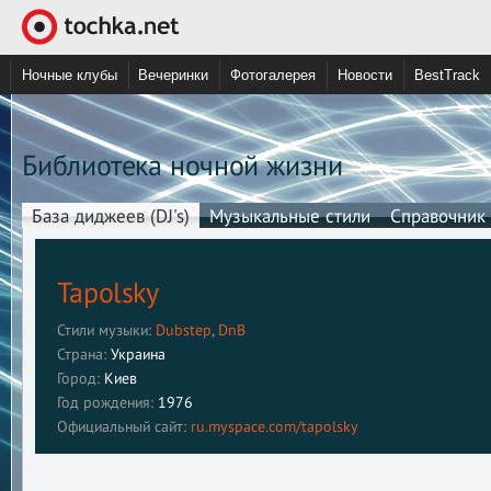
Ночные клубы
Вечеринки
Фотогалерея
Новости
BestTrack
Библиотека ночной жизни
База диджеев (DJ's)
Музыкальные стили
Справочник
Tapolsky
Стили музыки:
Dubstep
,
DnB
Страна:
Украина
Город:
Киев
Год рождения:
1976
Официальный сайт:
ru.myspace.com/tapolsky