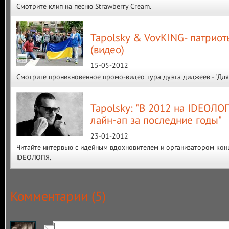
Смотрите клип на песню Strawberry Cream.
Tapolsky & VovKING- патрио
(видео)
15-05-2012
Смотрите проникновенное промо-видео тура дуэта диджеев - "Для т
Tapolsky: "В 2012 на IDЕОЛО
лайн-ап за последние годы"
23-01-2012
Читайте интервью с идейным вдохновителем и организатором кон
IDЕОЛОГIЯ.
Комментарии (
5
)