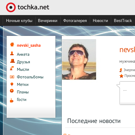
Ночные клубы
Вечеринки
Фотогалерея
Новости
BestTrack
nevski_sasha
nevs
Анкета
мужчина
Друзья
Мысли
Энерги
Просм
Фотоальбомы
Метки
...
Планы
Гости
Последние новости