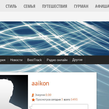
СТИЛЬ
СЕМЬЯ
ПУТЕШЕСТВИЯ
ГУРМАН
АФИШ
2022
Другое
ерея
Новости
BestTrack
Радио онлайн
Видео
Community
aaikon
Энергия
0.00
Просмотров
сегодня
3
всего
5493