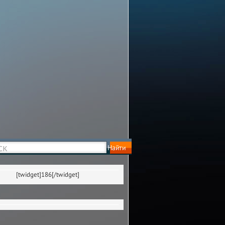
[twidget]186[/twidget]