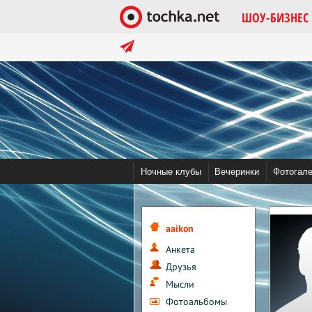
ШОУ-БИЗНЕС
в тренде:
Помочь tochka.net
Война в Украине 
Ночные клубы
Вечеринки
Фотогал
aaikon
Анкета
Друзья
Мысли
Фотоальбомы