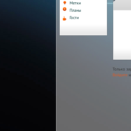
Метки
Планы
Гости
Только за
Войдите
и