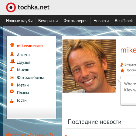
Ночные клубы
Вечеринки
Фотогалерея
Новости
BestTrack
mikevanessen
mike
Анкета
Друзья
Энерги
Мысли
Просм
Фотоальбомы
Where 
Метки
Kiev w
Планы
Гости
Последние новости
Фотоальбомы (2)