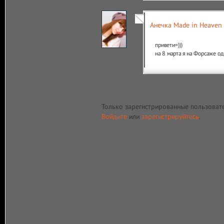
Анечка Made in Heaven
привети=)))
на 8 марта я на Форсаже од
Только зарегистрированные пользоват
Войдите
или
зарегистрируйтесь
.