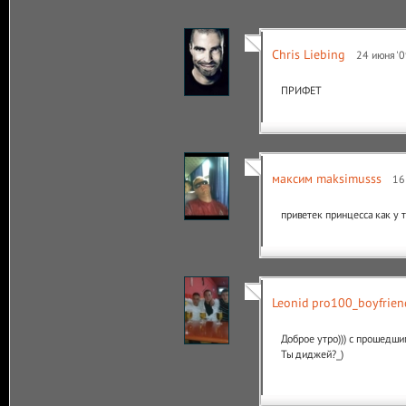
Chris Liebing
24 июня '0
ПРИФЕТ
максим maksimusss
16
приветек принцесса как у 
Leonid pro100_boyfrien
Доброе утро))) с прошедшим
Ты диджей?_)