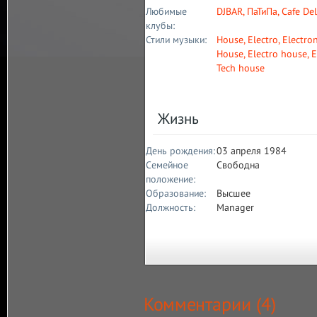
Любимые
DJBAR
,
ПаТиПа
,
Cafe De
клубы:
Стили музыки:
House
,
Electro
,
Electron
House
,
Electro house
,
E
Tech house
Жизнь
День рождения:
03 апреля 1984
Семейное
Свободна
положение:
Образование:
Высшее
Должность:
Manager
Комментарии (
4
)