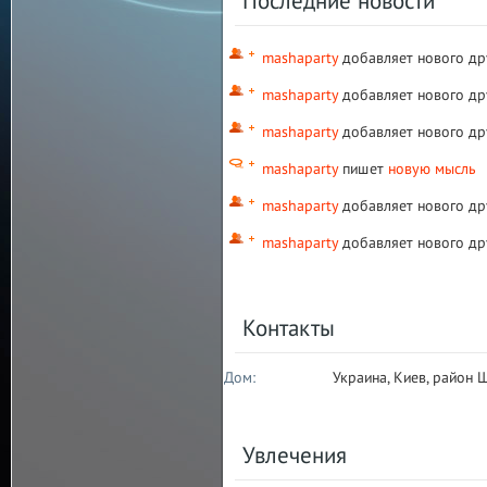
Последние новости
mashaparty
добавляет нового др
mashaparty
добавляет нового др
mashaparty
добавляет нового др
mashaparty
пишет
новую мысль
mashaparty
добавляет нового др
mashaparty
добавляет нового др
Контакты
Дом:
Украина, Киев, район 
Увлечения