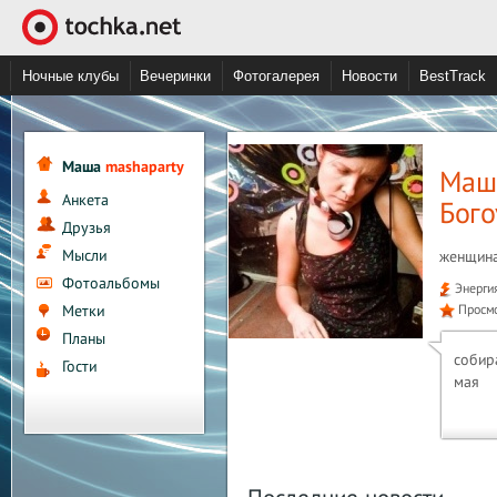
Ночные клубы
Вечеринки
Фотогалерея
Новости
BestTrack
Маша
mashaparty
Маш
Анкета
Бого
Друзья
Мысли
женщина
Фотоальбомы
Энерги
Метки
Просм
Планы
собир
Гости
мая