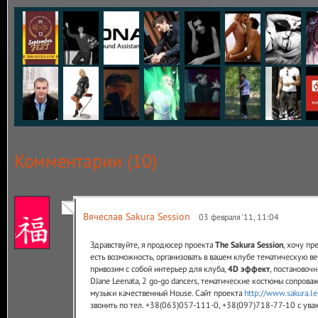
Комментарии (
10
)
Вячеслав Sakura Session
03 февраля '11, 11:04
Здравствуйте, я продюсер проекта
The Sakura Session
, хочу пр
есть возможность, организовать в вашем клубе тематическую ве
привозим с собой интерьер для клуба,
4D эффект
, постановоч
DJane Leenata, 2 go-go dancers, тематические костюмы сопрова
музыки качественный House. Сайт проекта
http://www.sakura.le
звонить по тел. +38(063)057-111-0, +38(097)718-77-10 с ува