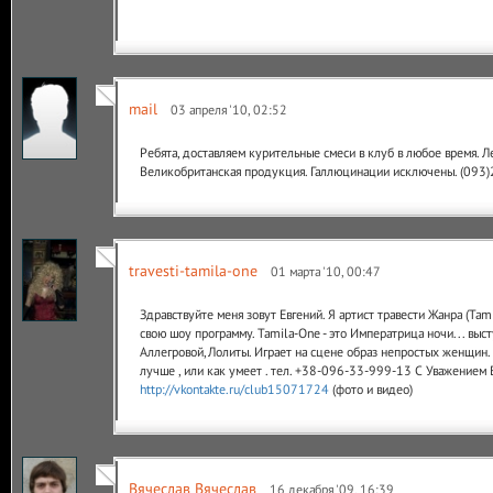
mail
03 апреля '10, 02:52
Ребята, доставляем курительные смеси в клуб в любое время. Л
Великобританская продукция. Галлюцинации исключены. (093
travesti-tamila-one
01 марта '10, 00:47
Здравствуйте меня зовут Евгений. Я артист травести Жанра (Tam
свою шоу программу. Tamila-One - это Императрица ночи... выс
Аллегровой,Лолиты. Играет на сцене образ непростых женщин.
лучше , или как умеет . тел. +38-096-33-999-13 С Уважением 
http://vkontakte.ru/club15071724
(фото и видео)
Вячеслав Вячеслав
16 декабря '09, 16:39