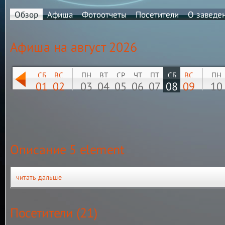
Обзор
Афиша
Фотоотчеты
Посетители
О заведе
Афиша на
август 2026
СБ
ВС
ПН
ВТ
СР
ЧТ
ПТ
СБ
ВС
ПН
01
02
03
04
05
06
07
08
09
10
Описание 5 element
читать дальше
Посетители (21)