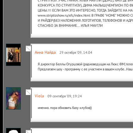
СТРИПТИЗУ. УЧАСТНИКИ: ИЛЬЯ МАУГЛИ (ДОМ2), ФИЛ ДЕ Б
КОНКУРСА ПО СТРИПТИЗУ), ДИМА МАЛЫШ(ЧЕМПИОН ПО Ф
ЦЕНЫ.!!! ЕСЛИ ВАМ ЭТО ИНТЕРЕСНО, ТОГДА ЗАЙДИТЕ НА Н
www.striptizshow.ru/xfc/index.html В ГРАФЕ "HOME" МОЖН
И РАЙДЕР(БЕЗ НАЛОЖЕНИЯ ЛОГОТИПОВ, ТЕЛЕФОНОВ И АДРЕ
СПАСИБО ЗА ВНИМАНИЕ... ИЛЬЯ МАУГЛИ
Анна Найда
29 октября '09, 14:04
Я директор Беллы Огурцовой (радиоведущая на Люкс ФМ,телев
Предлагаем шоу - программу с ее участием в вашем клубе..Наш
Viola
09 сентября '09, 19:24
именно. пора обновить базу клубов))