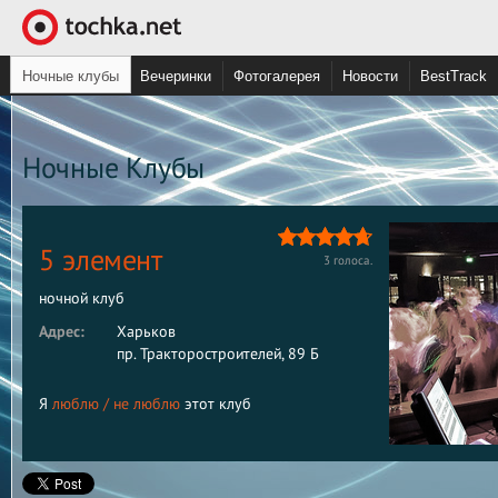
Ночные клубы
Вечеринки
Фотогалерея
Новости
BestTrack
Ночные Клубы
5 элемент
3
голоса.
ночной клуб
Адрес:
Харьков
пр. Тракторостроителей, 89 Б
Я
люблю
/
не люблю
этот клуб