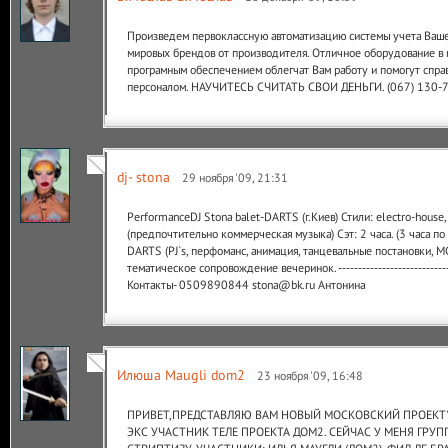
Произведем первоклассную автоматизацию системы учета Ваше
мировых брендов от производителя. Отличное оборудование в
програмным обеспечением облегчат Вам работу и помогут спра
персоналом. НАУЧИТЕСЬ СЧИТАТЬ СВОИ ДЕНЬГИ. (067) 130-
dj- stona
29 ноября '09, 21:31
PerformanceDJ Stona balet-DARTS (г.Киев) Стили: electro-house,
(предпочтительно коммерческая музыка) Сэт: 2 часа. (3 часа п
DARTS (PJ`s, перфоманс, анимация, танцевальные постановки, M
тематическое сопровождение вечеринок. -------------------------------
Контакты- 0509890844 stona@bk.ru Антонина
Илюша Maugli dom2
23 ноября '09, 16:48
ПРИВЕТ,ПРЕДСТАВЛЯЮ ВАМ НОВЫЙ МОСКОВСКИЙ ПРОЕКТ"В
ЭКС УЧАСТНИК ТЕЛЕ ПРОЕКТА ДОМ2. СЕЙЧАС У МЕНЯ ГРУ