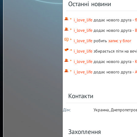
Останні новини
i_love_life
додає нового друга -
f
i_love_life
додає нового друга -
В
i_love_life
робить
запис у блог
i_love_life
збирається піти на ве
i_love_life
додає нового друга -
K
i_love_life
додає нового друга -
А
Контакти
Дім:
Украина, Днепропетро
Захоплення