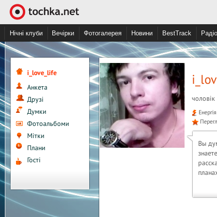
Нічні клуби
Вечірки
Фотогалерея
Новини
BestTrack
Раді
i_love_life
i_lov
Анкета
чоловік
Друзі
Думки
Енергія
Перегл
Фотоальбоми
Мітки
Вы ду
Плани
знает
Гості
расск
планах