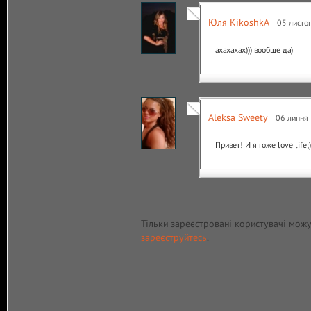
Юля KikoshkA
05 листоп
ахахахах))) вообще да)
Aleksa Sweety
06 липня 
Привет! И я тоже love life;)
Тільки зареєстровані користувачі мож
зареєструйтесь
.