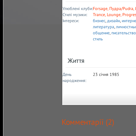
Улюблені клуби:
Forsage
,
Пудра/Pudra
,
Стилі музики:
Trance
,
Lounge
,
Progre
Інтереси:
бизнес
,
дизайн
,
интерн
литература
,
личностны
общение
,
писательство
стиль
Життя
День
23 січня 1985
народження:
Комментарії (
2
)