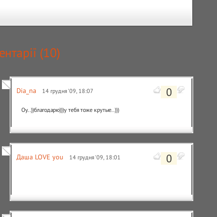
нтарії (
10
)
0
Dia_na
14 грудня '09, 18:07
Оу..))благодарю)))у тебя тоже крутые..)))
0
Даша LOVE you
14 грудня '09, 18:01