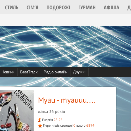
СТИЛЬ
СІМ’Я
ПОДОРОЖІ
ГУРМАН
АФІША
Д
2022
Другое
Новини
BestTrack
Радіо онлайн
Відео
Community
Спів
Myau - myauuu....
жінка 36 років
Енергія
28.25
Переглядів
сьогодні
0
всього
6894