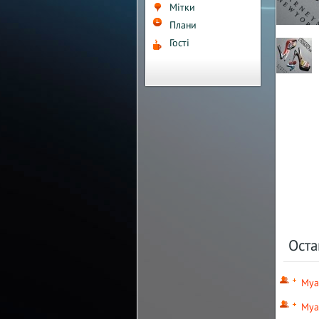
Мітки
Плани
Гості
Ост
Mya
Mya