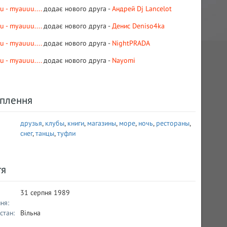
u - myauuu....
додає нового друга -
Андрей Dj Lancelot
u - myauuu....
додає нового друга -
Денис Deniso4ka
u - myauuu....
додає нового друга -
NightPRADA
u - myauuu....
додає нового друга -
Nayomi
плення
друзья
,
клубы
,
книги
,
магазины
,
море
,
ночь
,
рестораны
,
снег
,
танцы
,
туфли
тя
31 серпня 1989
ня:
стан:
Вільна