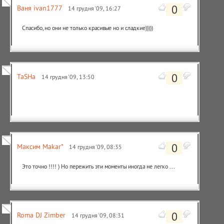
0
Ваня ivan1777
14 грудня '09, 16:27
Спасибо,но они не только красивые но и сладкие)))))
0
TaSHa
14 грудня '09, 13:50
0
Максим Makar*
14 грудня '09, 08:35
Это точно !!!! ) Но пережить эти моменты иногда не легко ...
0
Roma DJ Zimber
14 грудня '09, 08:31