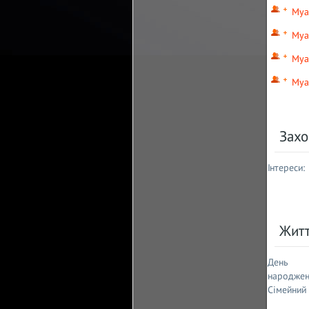
Mya
Mya
Mya
Mya
Захо
Інтереси:
Жит
День
народжен
Сімейний 