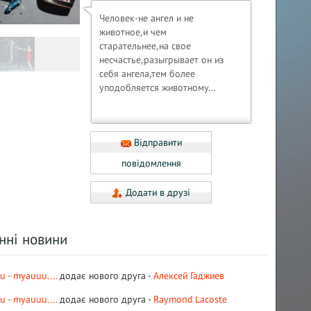
Человек-не ангел и не
животное,и чем
старательнее,на свое
несчастье,разыгрывает он из
себя ангела,тем более
уподобляется животному...
Відправити
повідомлення
Додати в друзі
анні новини
u - myauuu....
додає нового друга -
Алексей Гаджиев
u - myauuu....
додає нового друга -
Raymond Lacoste