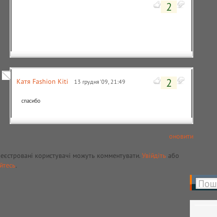
2
2
Катя Fashion Kiti
13 грудня '09, 21:49
спасибо
оновити
реєстровані користувачі можуть комментувати.
Увійдіть
або
йтесь
.