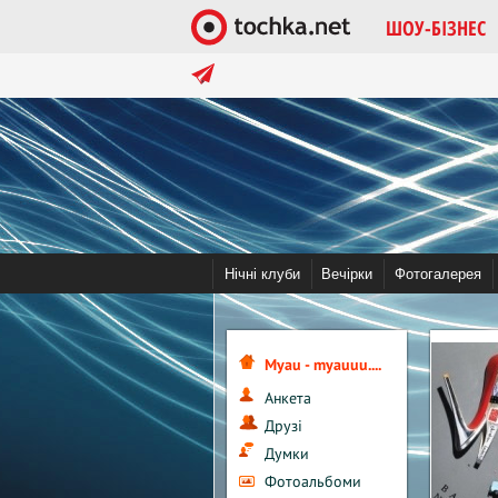
ШОУ-БІЗНЕС
в тренді:
Помочь tochka.net
Война в Украине 
Нічні клуби
Вечірки
Фотогалерея
Myau - myauuu....
Анкета
Друзі
Думки
Фотоальбоми