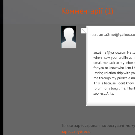
Комментарії (
1
)
anta2me@yahoo.c
гость
anta2me@yahoo.com Hello.
when i saw your profile at ni
email me back to my inbox s
for you to know who i am.i 
lasting relation ship with yo
me through my private e m
This is because i dont know 
forum for a long time. Than
soonest. Anta.
Тільки зареєстровані користувачі мож
зареєструйтесь
.