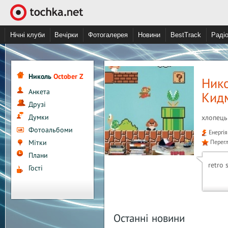
Нічні клуби
Вечірки
Фотогалерея
Новини
BestTrack
Раді
Николь
October Z
Нико
Анкета
Кид
Друзі
Думки
хлопець
Фотоальбоми
Енергія
Мітки
Перегл
Плани
retro 
Гості
Останні новини