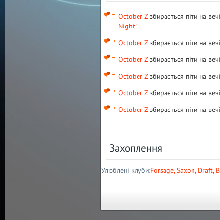
October Z
збирається піти на веч
Night"
October Z
збирається піти на веч
October Z
збирається піти на веч
October Z
збирається піти на веч
October Z
збирається піти на веч
October Z
збирається піти на веч
Захоплення
Улюблені клуби:
Forsage
,
Saxon
,
Draft
,
B