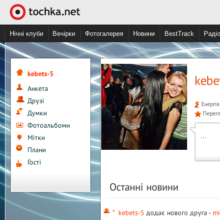
Нічні клуби
Вечірки
Фотогалерея
Новини
BestTrack
Раді
kebets-5
kebe
Анкета
Друзі
Енергія
Думки
Перегл
Фотоальбоми
...
Мітки
Плани
Гості
Останні новини
kebets-5
додає нового друга -
mi