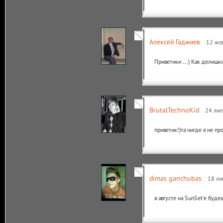
Алексей Гаджиев
12 жов
Приветики ...) Как делишки
BrutalTechnoKid
24 лип
приветик!)та нигде я не пр
dimas ganchubas
18 ли
в августе на SunSet'e буде