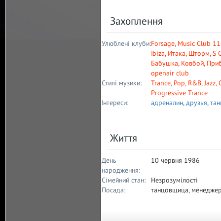
Захоплення
Улюблені клуби:
Forsage
,
Music Club 1
Ibiza
,
Итака
,
Шторм
,
S 
Бабушка
,
Ковбой
,
При
openair club
Стилі музики:
Trance
,
Pop
,
R&B
,
Jazz
,
Progressive Trance
Інтереси:
адреналин
,
друзья
,
та
Життя
День
10 червня 1986
народження:
Сімейний стан:
Незрозумілості
Посада:
танцовщица, менедже