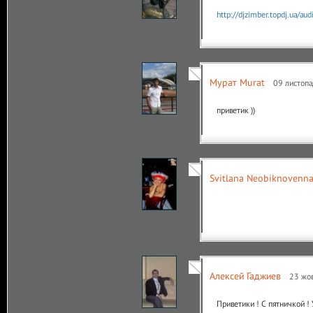
http://djzimber.topdj.ua/au
Мурат Murat
09 листопа
приветик ))
Svitlana Neobiknovenna
Алексей Гаджиев
23 жов
Приветики ! С пятничкой ! 