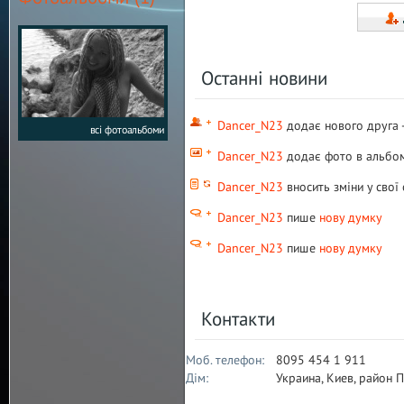
Останні новини
Dancer_N23
додає нового друга 
всі фотоальбоми
Dancer_N23
додає фото в альб
Dancer_N23
вносить зміни у свої 
Dancer_N23
пише
нову думку
Dancer_N23
пише
нову думку
Контакти
Моб. телефон:
8095 454 1 911
Дім:
Украина, Киев, район 