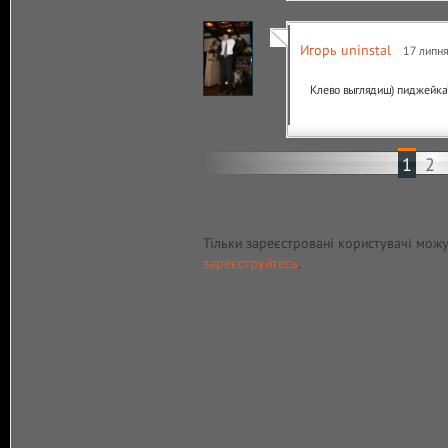
Игорь uninstal
17 липня
Клево выглядиш) пиджейка?
1
2
Тільки зареєстровані користувачі мож
зареєструйтесь
.