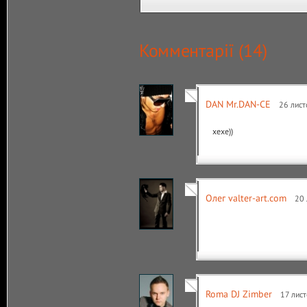
Комментарії (
14
)
DAN Mr.DAN-CE
26 лист
хехе))
Олег valter-art.com
20 
Roma DJ Zimber
17 лист