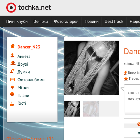
Нічні клуби
Вечірки
Фотогалерея
Новини
BestTrack
Раді
Dancer_N23
Dan
Анкета
жінка 40
Друзі
Думки
Енергія
Перегл
Фотоальбоми
Мітки
снова
Плани
пахнет
Гості
п
Фотоальбоми (1)