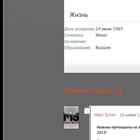
Жизнь
День рождения:
24 июня 1989
Семейное
Женат
положение:
Образование:
Высшее
Комментарии (
1
)
Maks Ssiver
20 ноября '1
Названы претенденты на по
2012!