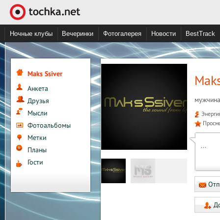
Ночные клубы
Вечеринки
Фотогалерея
Новости
BestTrack
Maks Ssiver
Maks
Анкета
мужчина
Друзья
Мысли
Энерги
Просм
Фотоальбомы
Метки
...
Планы
Гости
Отп
До