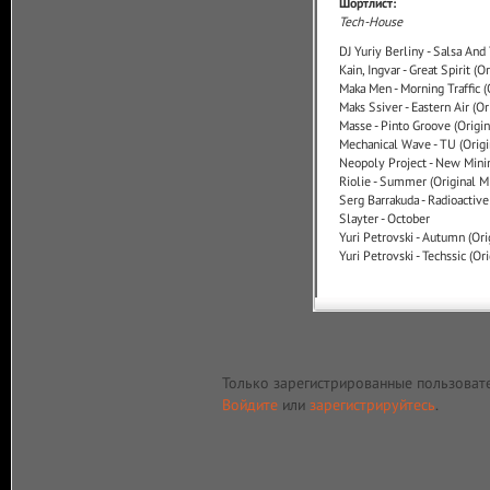
Шортлист:
Tech-House
DJ Yuriy Berliny - Salsa And
Kain, Ingvar - Great Spirit (O
Maka Men - Morning Traffic (
Maks Ssiver - Eastern Air (Or
Masse - Pinto Groove (Origin
Mechanical Wave - TU (Origi
Neopoly Project - New Min
Riolie - Summer (Original M
Serg Barrakuda - Radioactive
Slayter - October
Yuri Petrovski - Autumn (Ori
Yuri Petrovski - Techssic (Or
Только зарегистрированные пользоват
Войдите
или
зарегистрируйтесь
.