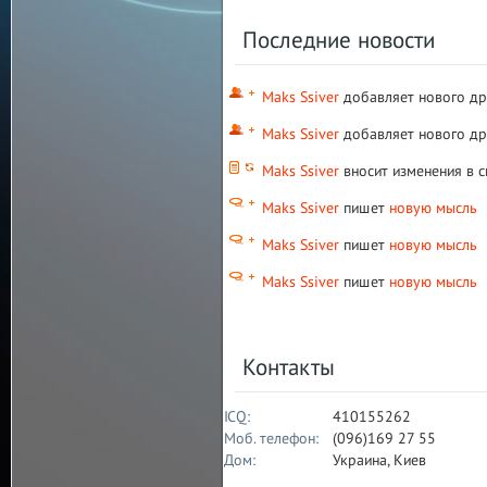
Последние новости
Maks Ssiver
добавляет нового др
Maks Ssiver
добавляет нового др
Maks Ssiver
вносит изменения в 
Maks Ssiver
пишет
новую мысль
Maks Ssiver
пишет
новую мысль
Maks Ssiver
пишет
новую мысль
Контакты
ICQ:
410155262
Моб. телефон:
(096)169 27 55
Дом:
Украина, Киев