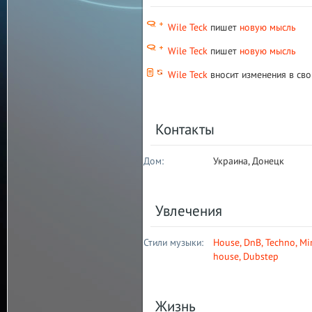
Wile Teck
пишет
новую мысль
Wile Teck
пишет
новую мысль
Wile Teck
вносит изменения в св
Контакты
Дом:
Украина, Донецк
Увлечения
Стили музыки:
House
,
DnB
,
Techno
,
Mi
house
,
Dubstep
Жизнь