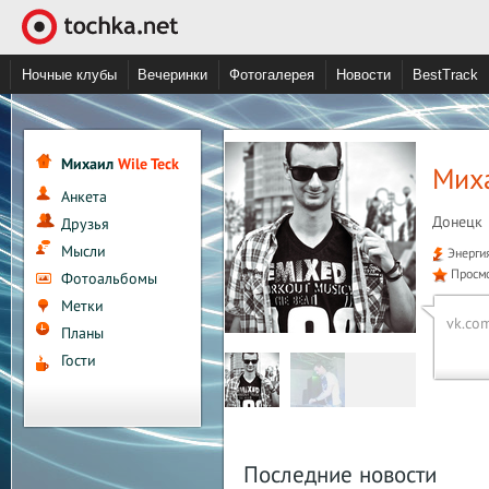
Ночные клубы
Вечеринки
Фотогалерея
Новости
BestTrack
Михаил
Wile Teck
Миха
Анкета
Донецк
Друзья
Мысли
Энерги
Просм
Фотоальбомы
Метки
vk.com
Планы
Гости
Последние новости