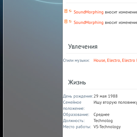
SoundMorphing
вносит изменени
SoundMorphing
вносит изменени
Увлечения
Стили музыки:
House
,
Electro
,
Electro
Жизнь
День рождения:
29 мая 1988
Семейное
Ищу вторую половинк
положение:
Образование:
Среднее
Должность:
Technolog
Место работы:
VS-Technology