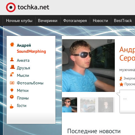
Ночные клубы
Вечеринки
Фотогалерея
Новости
BestTrack
Андрей
Анд
SoundMorphing
Сер
Анкета
Друзья
мужчина
Мысли
Энерги
Фотоальбомы
Просм
Метки
...
Планы
Гости
Последние новости