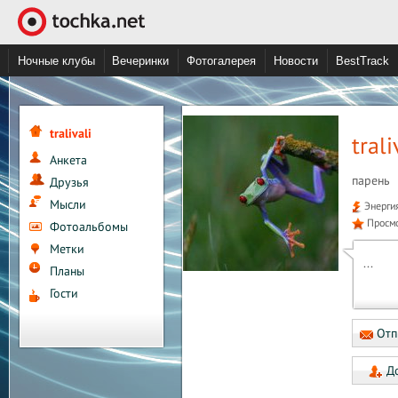
Ночные клубы
Вечеринки
Фотогалерея
Новости
BestTrack
tralivali
trali
Анкета
парень
Друзья
Мысли
Энерги
Просм
Фотоальбомы
Метки
...
Планы
Гости
Отп
До