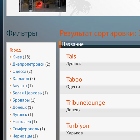
Фильтры
Результат сортировки: 
Название
Город
Tais
Киев
(18)
Луганск
Днепропетровск
(2)
Одесса
(2)
Taboo
Харьков
(2)
Алушта
(1)
Одесса
Белая Церковь
(1)
Бровары
(1)
Tribunelounge
Донецк
(1)
Донецк
Луганск
(1)
Николаев
(1)
Turbiyon
Симферополь
(1)
Харьков
Черновцы
(1)