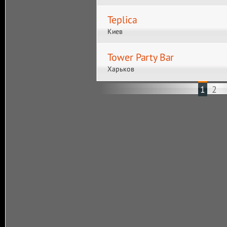
Teplica
Киев
Tower Party Bar
Харьков
1
2