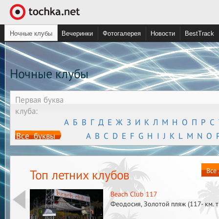
Ночные клубы
Вечеринки
Фотогалерея
Новости
BestTrack
Ночные клубы
t
Первая буква
клуба:
А
Б
В
Г
Д
Е
Ж
З
И
К
Л
М
Н
О
П
Р
С
Все буквы
A
B
C
D
E
F
G
H
I
J
K
L
M
N
O
Все 
Топ летних клубов
Beach Club 117
Феодосия, Золотой пляж (117- км.