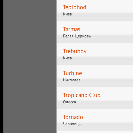
Teplohod
Киев
Tarmas
Белая Церковь
Trebuhov
Киев
Turbine
Николаев
Tropicano Club
Одесса
Tornado
Черновцы