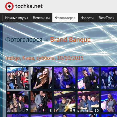
Ночные клубы
Вечеринки
Фотогалерея
Новости
BestTrack
Фотогалерея
Brand Banque
Indigo, Киев, суббота, 10/10/2015
1
2
3
4
7
8
9
10