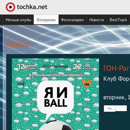
Ночные клубы
Вечеринки
Фотогалерея
Новости
BestTrack
Aфиша
ГОН-Par
Клуб Фор
)
вторник, 
Иду
Нет