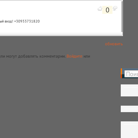
0
тный вход! +30933731820
обновить
ели могут добавлять комментарии.
Войдите
или