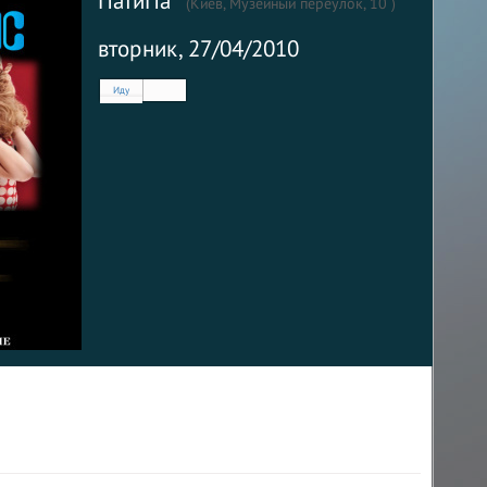
ПаТиПа
(
Киев, Музейный переулок, 10
)
вторник, 27/04/2010
Иду
Нет