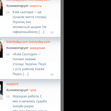
Комментирует
новость
Київ сьогодні — це
сучасне життя столиці
України, яке
змінюється щодня. На
інформаційному […]
kievtoday.com kievtoday.com
Комментирует
заведение
«Київ Сьогодні» —
головні новини
столиці України. Події
з усіх районів Києва:
Поділ, […]
support
Комментирует
трек
Хорошая работа. С
нее и началась судьба
онлайн радио