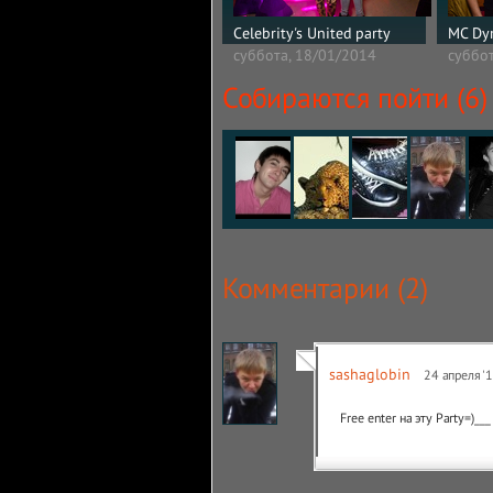
Celebrity's United party
MC Dy
суббота, 18/01/2014
суббо
Собираются пойти (6)
Комментарии (
2
)
sashaglobin
24 апреля '
Free enter на эту Party=)__