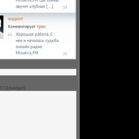
Minatrix.FM где сейчас
звучит клубная […]
support
Комментирует
трек
Хорошая работа. С
нее и началась судьба
онлайн радио
Minatrix.FM
]172[/twidget]