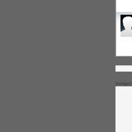
[twidget