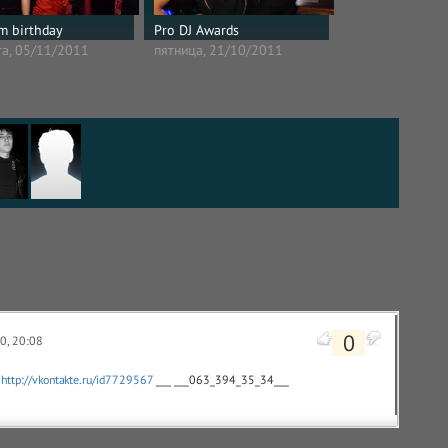
m birthday
Pro DJ Awards
та, 05/11/2011
пятница, 21/10/2011
0
10, 20:08
_
http://vkontakte.ru/id7729567
___ ___063_394_35_34___