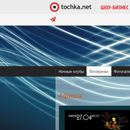
ШОУ-БИЗНЕС
в тренде:
Помочь tochka.net
Война в Украине 
Ночные клубы
Вечеринки
Фотогал
Aфиша