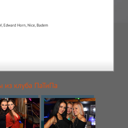
TV, Edward Horn, Nice, Badem
ы из клуба ПаТиПа