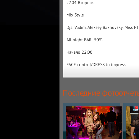
27.04 Вторник
Mix Style
Djs: Vadim, Aleksey Bakhovsky, Miss F
All night BAR -50%
Начало 22:00
FACE control/DRESS to impress
Последние фотоотчет