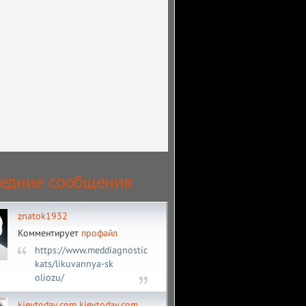
едние сообщения
znatok1932
Комментирует
профайл
https://www.meddiagnostica.com.ua/uk/publ-
kats/likuvannya-sk
oliozu/
kievtoday.com kievtoday.com