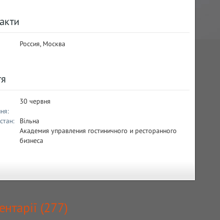
акти
Россия, Москва
тя
30 червня
ня:
стан:
Вільна
Академия управления гостиничного и ресторанного
бизнеса
нтарії (
277
)