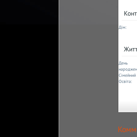
Конт
Дім:
Жит
День
народжен
Сімейний 
Освіта:
Комме