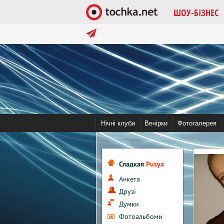
ШОУ-БІЗНЕС
в тренді:
Помочь tochka.net
Война в Украине 
Нічні клуби
Вечірки
Фотогалерея
Сладкая
Pusya
Анкета
Друзі
Думки
Фотоальбоми