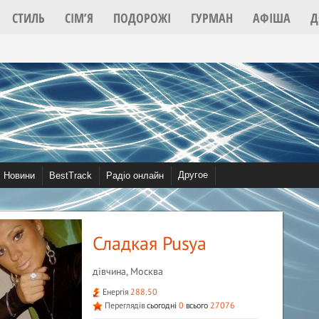
СТИЛЬ
СІМ’Я
ПОДОРОЖІ
ГУРМАН
АФІША
Д
2022
Другое
Новини
BestTrack
Радіо онлайн
Відео
Community
Спів
Сладкая Pusya
дівчина, Москва
Енергія
288.50
Переглядів
сьогодні
0
всього
27076