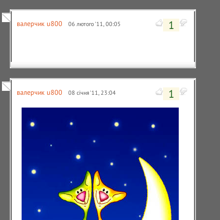
1
валерчик u800
06 лютого '11, 00:05
1
валерчик u800
08 січня '11, 23:04