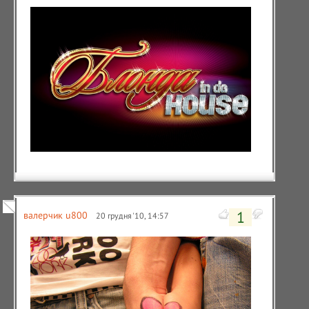
1
валерчик u800
20 грудня '10, 14:57