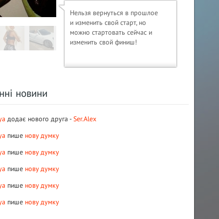
Нельзя вернуться в прошлое
и изменить свой старт, но
можно стартовать сейчас и
изменить свой финиш! ​
анні новини
ya
додає нового друга -
Ser.Alex
ya
пише
нову думку
ya
пише
нову думку
ya
пише
нову думку
ya
пише
нову думку
ya
пише
нову думку