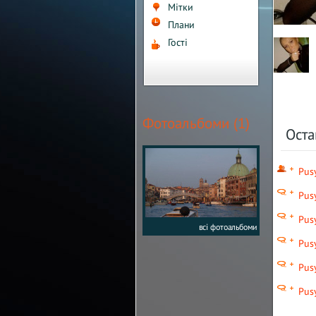
Мітки
Плани
Гості
Фотоальбоми (1)
Ост
Pus
Pus
Pus
всі фотоальбоми
Pus
Pus
Pus