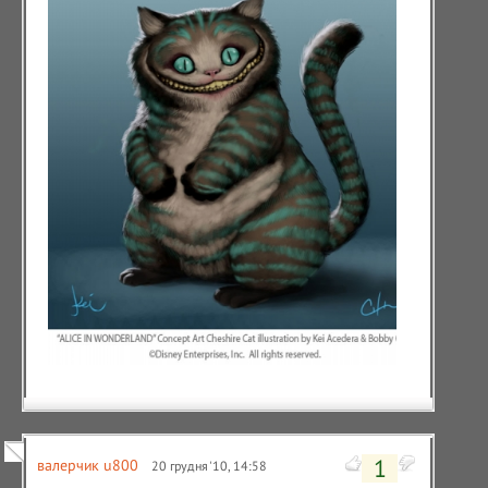
1
валерчик u800
20 грудня '10, 14:58