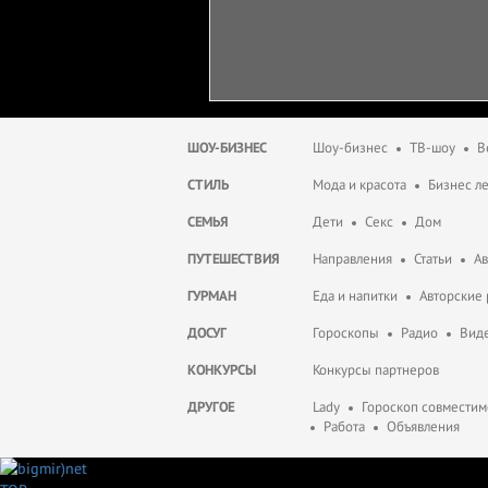
ШОУ-БИЗНЕС
Шоу-бизнес
ТВ-шоу
В
СТИЛЬ
Мода и красота
Бизнес л
СЕМЬЯ
Дети
Секс
Дом
ПУТЕШЕСТВИЯ
Направления
Статьи
А
ГУРМАН
Еда и напитки
Авторские
ДОСУГ
Гороскопы
Радио
Вид
КОНКУРСЫ
Конкурсы партнеров
ДРУГОЕ
Lady
Гороскоп совместим
Работа
Объявления