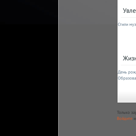
Увле
Стили муз
Жиз
День рож
Образова
Только за
Войдите
и