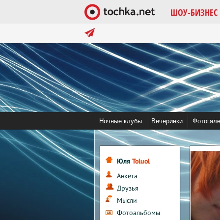
ШОУ-БИЗНЕС
в тренде:
Помочь tochka.net
Война в Украине 
Ночные клубы
Вечеринки
Фотогал
Юля
Toluol
Анкета
Друзья
Мысли
Фотоальбомы