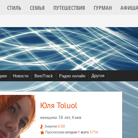
СТИЛЬ
СЕМЬЯ
ПУТЕШЕСТВИЯ
ГУРМАН
АФИШ
2022
Другое
ерея
Новости
BestTrack
Радио онлайн
Видео
Community
Юля Toluol
женщина 38 лет, Киев
Энергия
0.00
Просмотров
сегодня
0
всего
3756