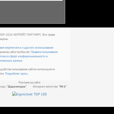
009-2026 КЕПРЕЙТ ПАРТНЕРС. Все права
ищены.
вия перепечатки и другого использования
риалов сайта tochka.net.
Правила пользования
тика в сфере конфиденциальности и
ональных данных.
удобства пользования сайтом используются
ies.
Подробнее
здесь
.
Реклама на сайте
-хаус
"Диджимедиа"
Интернет-агентство
"МІ-6"