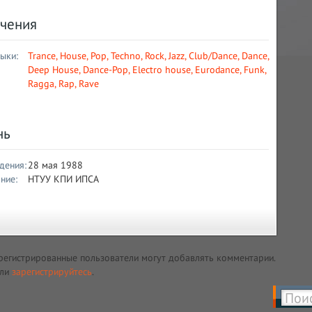
чения
ыки:
Trance
,
House
,
Pop
,
Techno
,
Rock
,
Jazz
,
Club/Dance
,
Dance
,
Deep House
,
Dance-Pop
,
Electro house
,
Eurodance
,
Funk
,
Ragga
,
Rap
,
Rave
нь
дения:
28 мая 1988
ние:
НТУУ КПИ ИПСА
регистрированные пользователи могут добавлять комментарии.
ли
зарегистрируйтесь
.