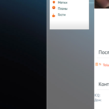
Метки
Планы
Гости
Пос
Tol
Конт
ICQ:
Дом: