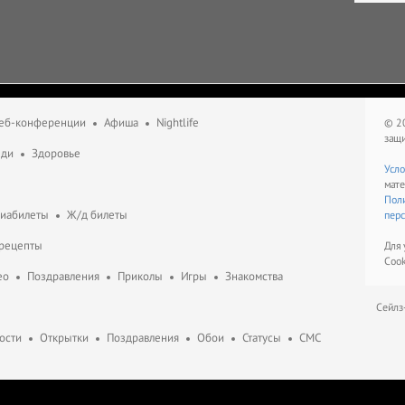
еб-конференции
Афиша
Nightlife
© 2
защ
еди
Здоровье
Усло
мате
Поли
виабилеты
Ж/д билеты
перс
 рецепты
Для 
Cook
ео
Поздравления
Приколы
Игры
Знакомства
Сейлз
ости
Открытки
Поздравления
Обои
Статусы
СМС