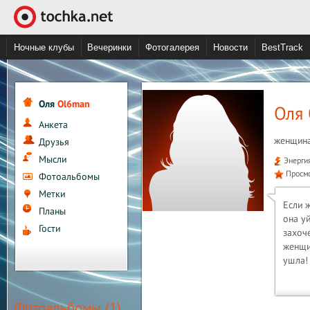
Ночные клубы
Вечеринки
Фотогалерея
Новости
BestTrack
Оля
Ol6man
Оля
Анкета
женщина
Друзья
Мысли
Энерги
Просм
Фотоальбомы
Метки
Если 
Планы
она у
Гости
захоче
женщи
ушла!
Фотоальбомы (1)