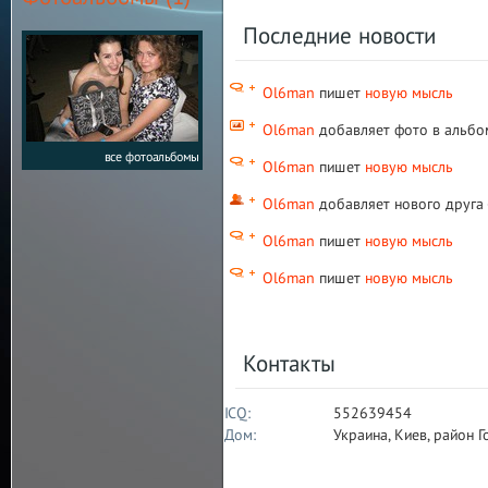
Последние новости
Ol6man
пишет
новую мысль
Ol6man
добавляет фото в альб
все фотоальбомы
Ol6man
пишет
новую мысль
Ol6man
добавляет нового друга
Ol6man
пишет
новую мысль
Ol6man
пишет
новую мысль
Контакты
ICQ:
552639454
Дом:
Украина, Киев, район 