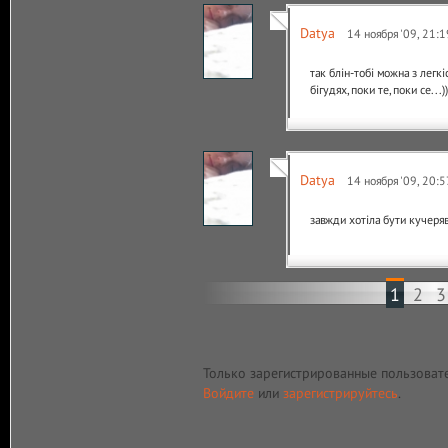
Datya
14 ноября '09, 21:1
так блін-тобі можна з легк
бігудях,поки те,поки се...))
Datya
14 ноября '09, 20:5
завжди хотіла бути кучеряв
1
2
3
Только зарегистрированные пользоват
Войдите
или
зарегистрируйтесь
.