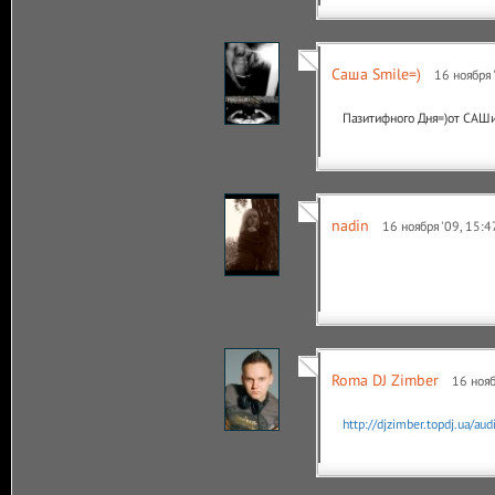
Саша Smile=)
16 ноября 
Пазитифного Дня=)от САШ
nadin
16 ноября '09, 15:4
Roma DJ Zimber
16 нояб
http://djzimber.topdj.ua/au