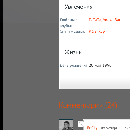
Увлечения
Любимые
ПаТиПа
,
Vodka Bar
клубы:
Стили музыки:
R&B
,
Rap
Жизнь
День рождения:
20 мая 1990
Комментарии (
24
)
RoCky
09 октября '10, 23