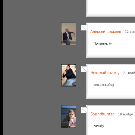
Алексей Гаджиев
12 сен
Приветик )))
Николай razariy
21 нояб
хех, спасибо;)
Soundhunter
18 ноября 
пасиб;)