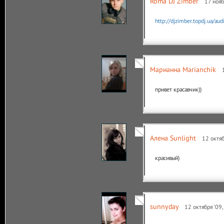
Roma DJ Zimber
17 нояб
http://djzimber.topdj.ua/au
Марианна Marianchik
привет красавчик))
Алена Sunlight
12 октяб
красивый)
sunnyday
12 октября '09