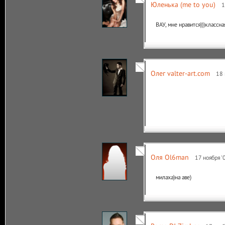
Юленька (me to you)
1
ВАУ, мне нравится)))классная
Олег valter-art.com
18 
Оля Ol6man
17 ноября '
милаха)на аве)