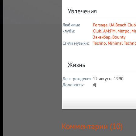
Увлечения
Любимые
Forsage
,
UA Beach Club
клубы:
Сlub
,
AM:PM
,
Метро
,
Ma
Занзибар
,
Bounty
Стили музыки:
Techno
,
Minimal Techn
Жизнь
День рождения:
12 августа 1990
Должность:
dj
Комментарии (
10
)