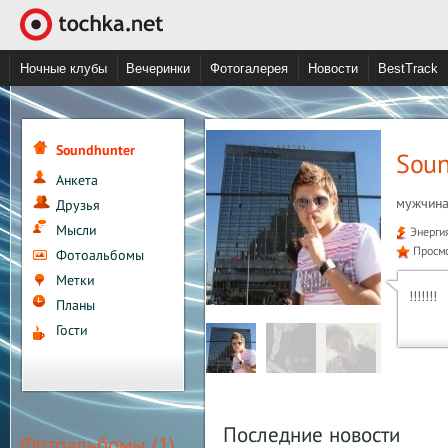
Ночные клубы
Вечеринки
Фотогалерея
Новости
BestTrack
Soundhunter
Soun
Анкета
мужчина
Друзья
Мысли
Энерги
Просм
Фотоальбомы
Метки
!!!!!!!
Планы
Гости
Последние новости
Фотоальбомы (1)