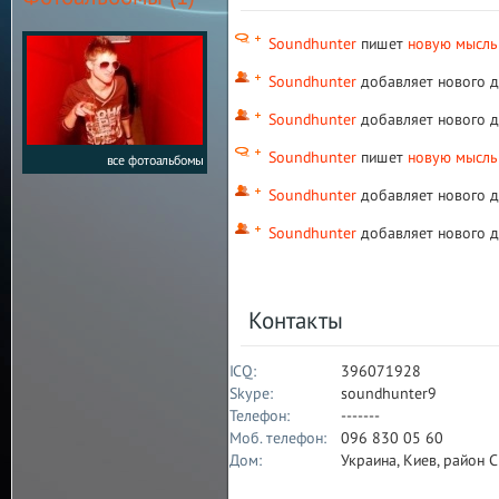
Soundhunter
пишет
новую мысль
Soundhunter
добавляет нового д
Soundhunter
добавляет нового д
Soundhunter
пишет
новую мысль
все фотоальбомы
Soundhunter
добавляет нового д
Soundhunter
добавляет нового д
Контакты
ICQ:
396071928
Skype:
soundhunter9
Телефон:
-------
Моб. телефон:
096 830 05 60
Дом:
Украина, Киев, район 