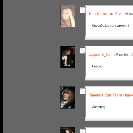
Ksu Ksuuuuu Yov
28 но
Спасибо:)за комплимент)
Дарья Z_Ka
19 ноября '0
Спасиб!
Танечка Star From Heav
Лапочка)