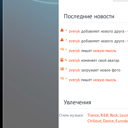
Последние новости
zveryk
добавляет нового друга -
zveryk
добавляет нового друга -
zveryk
пишет
новую мысль
zveryk
изменяет свой аватар
zveryk
загружает новое фото
zveryk
пишет
новую мысль
Увлечения
Стили музыки:
Trance
,
R&B
,
Rock
,
Lou
Chillout
,
Dance
,
Euroda