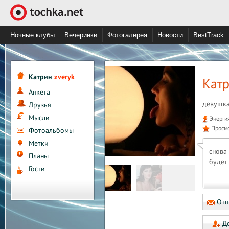
Ночные клубы
Вечеринки
Фотогалерея
Новости
BestTrack
Катрин
zveryk
Катр
Анкета
девушк
Друзья
Мысли
Энерги
Просм
Фотоальбомы
Метки
снова
Планы
будет 
Гости
Отп
До