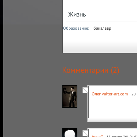
Жизнь
Образование:
бакалавр
Комментарии (
2
)
Олег valter-art.com
20 
hdve7
13 августа '09, 01: