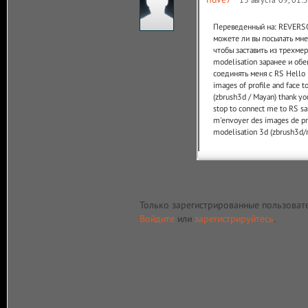
Переведенный на: REVERSO
можете ли вы посылать мне
чтобы заставить из трехмер
modelisation заранее и обе
соединять меня с RS Hello 
images of profile and face 
(zbrush3d / Mayan) thank yo
stop to connect me to RS sa
m'envoyer des images de prof
modelisation 3d (zbrush3d/
Только зарегистрированные пользоват
Войдите
или
зарегистрируйтесь
.