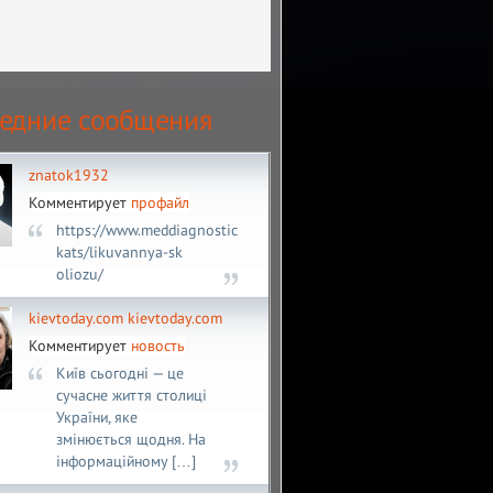
едние сообщения
znatok1932
Комментирует
профайл
https://www.meddiagnostica.com.ua/uk/publ-
kats/likuvannya-sk
oliozu/
kievtoday.com kievtoday.com
Комментирует
новость
Київ сьогодні — це
сучасне життя столиці
України, яке
змінюється щодня. На
інформаційному […]