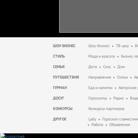
ШОУ-БИЗНЕС
Шоу-бизнес
ТВ-шоу
В
СТИЛЬ
Мода и красота
Бизнес л
СЕМЬЯ
Дети
Секс
Дом
ПУТЕШЕСТВИЯ
Направления
Статьи
А
ГУРМАН
Еда и напитки
Авторские
ДОСУГ
Гороскопы
Радио
Вид
КОНКУРСЫ
Конкурсы партнеров
ДРУГОЕ
Lady
Гороскоп совместим
Работа
Объявления