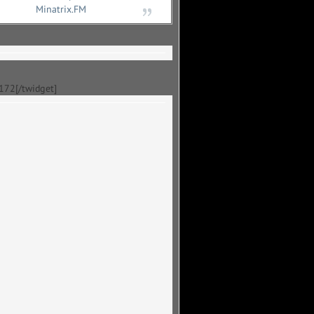
Minatrix.FM
]172[/twidget]