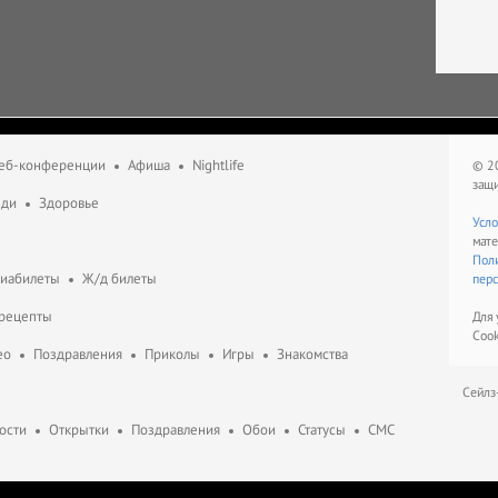
еб-конференции
Афиша
Nightlife
© 2
защ
еди
Здоровье
Усло
мате
Поли
виабилеты
Ж/д билеты
перс
 рецепты
Для 
Cook
ео
Поздравления
Приколы
Игры
Знакомства
Сейлз
ости
Открытки
Поздравления
Обои
Статусы
СМС