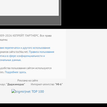
009-2026 КЕПРЕЙТ ПАРТНЕРС. Все права
ищены.
вия перепечатки и другого использования
риалов сайта tochka.net.
Правила пользования
тика в сфере конфиденциальности и
ональных данных.
удобства пользования сайтом используются
ies.
Подробнее
здесь
.
Реклама на сайте
-хаус
"Диджимедиа"
Интернет-агентство
"МІ-6"