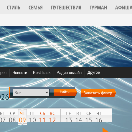
СТИЛЬ
СЕМЬЯ
ПУТЕШЕСТВИЯ
ГУРМАН
АФИШ
2022
Другое
ерея
Новости
BestTrack
Радио онлайн
Видео
Community
Найти
Заказать флаер
026
ВТ
СР
ЧТ
ПТ
СБ
ВС
ПН
ВТ
СР
ЧТ
07
08
09
10
11
12
13
14
15
16