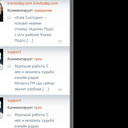
kievtoday.com kievtoday.com
Комментирует
заведение
«Київ Сьогодні» —
головні новини
столиці України. Події
з усіх районів Києва:
Поділ, […]
support
Комментирует
трек
Хорошая работа. С
нее и началась судьба
онлайн радио
Minatrix.FM где сейчас
звучит клубная […]
support
Комментирует
трек
Хорошая работа. С
нее и началась судьба
онлайн радио