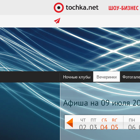
ШОУ-БИЗНЕС
в тренде:
Помочь tochka.net
Война в Украине 
Ночные клубы
Вечеринки
Фотогал
Афиша на 09 июля 2
ЧТ
ПТ
СБ
ВС
ПН
02
03
04
05
06